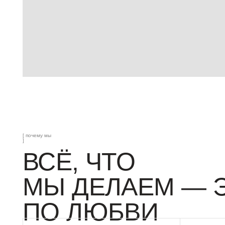
[ почему мы
]
ВСЁ, ЧТО
МЫ ДЕЛАЕМ — ЭТ
ПО ЛЮБВИ
К ЛЮДЯМ
К ДЕТАЛЯМ
Для нас важно не просто организовать
Мы верим, что 
мероприятие, а узнать вас настоящих.
из мелочей. Из тог
Услышать, что для вас действительно
но чувствует абс
ценно, понять ваши мечты, характер
музыка, цветы, с
и историю, чтобы праздник получился
Именно такие дет
именно про вас, а не просто красивой
и настоящим.
картинкой для соцсетей.