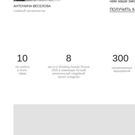
10
8
300
лет работы
место в Wedding Awards Russia
организованных
в event-
2025 в номинации Лучший
мероприятий
сфере
региональный свадебный
проект (свадьба)