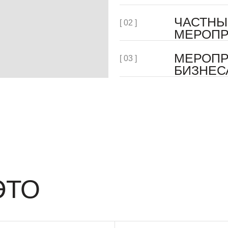
О
К ПРОЦЕССУ
атмосфера рождается
Подготовка не должна превращаться
о, что замечают не все,
в бесконечный список задач. Мы берём всю
олютно каждый: свет,
организацию на себя, помогаем принимать
ервировка, настроение.
решения без спешки и всегда остаёмся
али делают день живым
рядом, чтобы вы могли получать
удовольствие от этого времени.