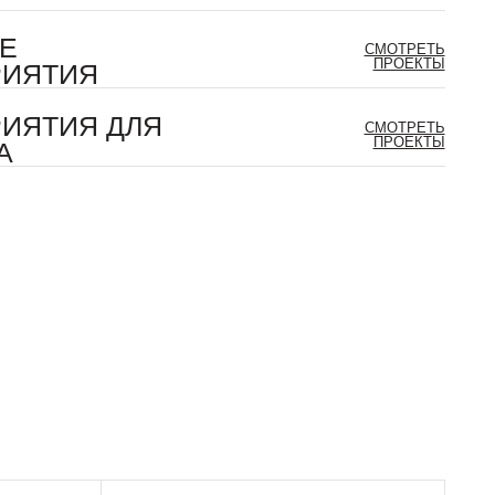
К МОМЕНТУ
Мы понимаем, насколько важен для вас этот
день. Поэтому делаем всё, чтобы
вы не думали о тайминге и организационных
вопросах, а просто проживали каждую минуту
рядом с любимыми людьми. Всё остальное —
наша забота.