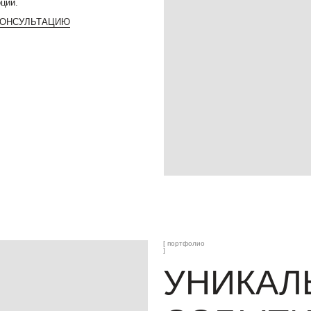
[ портфолио
]
УНИКАЛЬНЫ
СОБЫТИЯ
Основное наше направление — свадьбы. Мы люби
душой и полностью посвящаем себя. Но мы ор
события любого формата — от камерных ужинов д
корпоративов. Каждое мероприятие дл
это отдельная история со своим настроением
и смыслом.